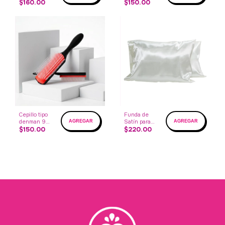
$160.00
$150.00
Cepillo tipo
Funda de
denman 9
Satín para
Hileras
$150.00
almohadas
$220.00
removibles