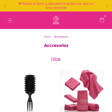
💖 Realiza el Quizz y descubre los productos que tus
rizos necesitan
0
Inicio
.
Acccesorios
Acccesorios
Filtrar