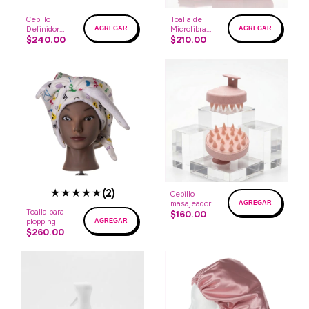
Cepillo
Toalla de
Definidor
Microfibra
mango
$240.00
Súper
$210.00
tenedor
absorbente
★★★★★
(2)
Cepillo
masajeador
Toalla para
de cuero
$160.00
plopping
cabelludo
$260.00