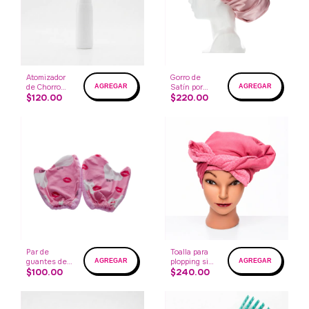
Atomizador
Gorro de
de Chorro
Satín por
Continuo
$120.00
ambos lados
$220.00
Rosa
Par de
Toalla para
guantes de
plopping sin
secado
$100.00
estampado
$240.00