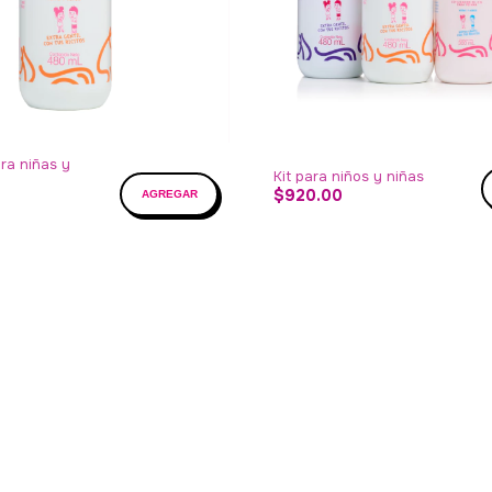
a niñas y
Kit para niños y niñas
$920.00