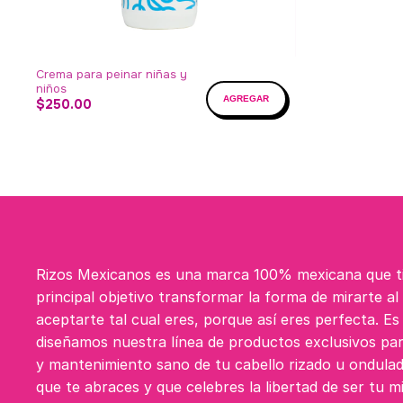
Crema para peinar niñas y
niños
$250.00
Rizos Mexicanos es una marca 100% mexicana que 
principal objetivo transformar la forma de mirarte al
aceptarte tal cual eres, porque así eres perfecta. E
diseñamos nuestra línea de productos exclusivos par
y mantenimiento sano de tu cabello rizado u ondula
que te abraces y que celebres la libertad de ser tu m