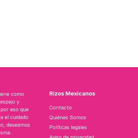
Rizos Mexicanos
tiene como
 espejo y
Contacto
s por eso que
a el cuidado
Quiénes Somos
do, deseamos
Políticas legales
isma.
Aviso de privacidad