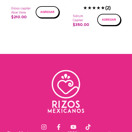
★★★★★
(2)
Gloss capilar
Aloe Vera
Sérum
$210.00
Capilar
$350.00