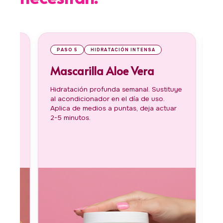
PASO 5
HIDRATACIÓN INTENSA
PASO 
Mascarilla Aloe Vera
Mode
Hidratación profunda semanal. Sustituye
Refresc
al acondicionador en el día de uso.
gustes 
Aplica de medios a puntas, deja actuar
es bifás
2-5 minutos.