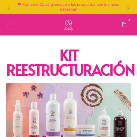
💖 Realiza el Quizz y descubre los productos que tus rizos
necesitan
0
KIT
REESTRUCTURACIÓN