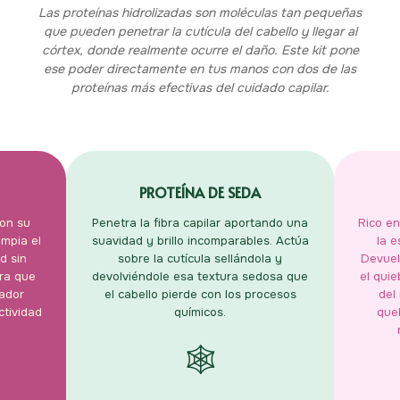
Las proteínas hidrolizadas son moléculas tan pequeñas
que pueden penetrar la cutícula del cabello y llegar al
córtex, donde realmente ocurre el daño. Este kit pone
ese poder directamente en tus manos con dos de las
proteínas más efectivas del cuidado capilar.
PROTEÍNA DE SEDA
on su
Penetra la fibra capilar aportando una
Rico e
impia el
suavidad y brillo incomparables. Actúa
la e
d sin
sobre la cutícula sellándola y
Devuel
ara que
devolviéndole esa textura sedosa que
el quie
nador
el cabello pierde con los procesos
del
tividad
químicos.
que
🕸️