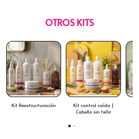
OTROS KITS
Kit Reestructuración
Kit control caída |
Kit
Cabello sin teñir