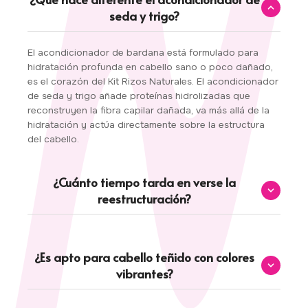
seda y trigo?
El acondicionador de bardana está formulado para
hidratación profunda en cabello sano o poco dañado,
es el corazón del Kit Rizos Naturales. El acondicionador
de seda y trigo añade proteínas hidrolizadas que
reconstruyen la fibra capilar dañada, va más allá de la
hidratación y actúa directamente sobre la estructura
del cabello.
¿Cuánto tiempo tarda en verse la
reestructuración?
Los primeros resultados como más suavidad, menos
quiebre y mejor desenredo, se notan desde el primer o
¿Es apto para cabello teñido con colores
segundo lavado. La recuperación estructural real (más
vibrantes?
elasticidad, rizos con más rebote y definición más
marcada) se vuelve muy visible entre la segunda y
cuarta semana de uso constante.