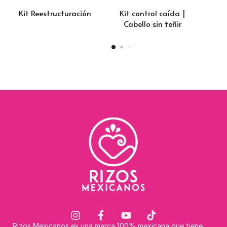
Kit Reestructuración
Kit control caída |
Kit
Cabello sin teñir
Rizos Mexicanos es una marca 100% mexicana que tiene