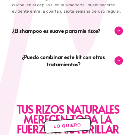
ducha, en el cepillo y en la almohada, suele hacerse
evidente entre la cuarta y sexta semana de uso regular.
¿El shampoo es suave para mis rizos?
Sí. El Shampoo de Espinosilla, Romero y Ortiga está
formulado sin sulfatos agresivos, lo que lo hace suave
¿Puedo combinar este kit con otros
para el cuero cabelludo y para el rizo. Es tan gentil que
tratamientos?
está aprobado para uso diario.
Sí. Si quieres potenciar el resultado anticaída puedes
incorporar el tratamiento de romero, aplicándolo todas
las noches solo en el cuero cabelludo con un ligero
masaje.
TUS RIZOS NATURALES
MERECEN TODA LA
FUERZA PARA BRILLAR
LO QUIERO