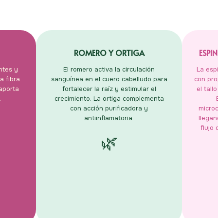
ROMERO Y ORTIGA
ESPI
ntes y
El romero activa la circulación
La esp
a fibra
sanguínea en el cuero cabelludo para
con pro
 aporta
fortalecer la raíz y estimular el
el tall
.
crecimiento. La ortiga complementa
con acción purificadora y
microc
antiinflamatoria.
llegan
flujo
🌿