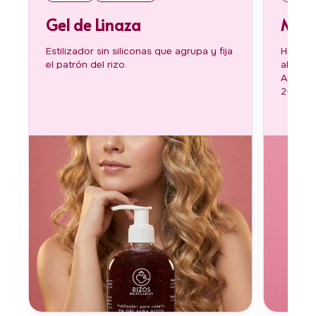
Gel de Linaza
Masc
Estilizador sin siliconas que agrupa y fija
Hidrata
el patrón del rizo.
al acon
Aplica 
2-5 min