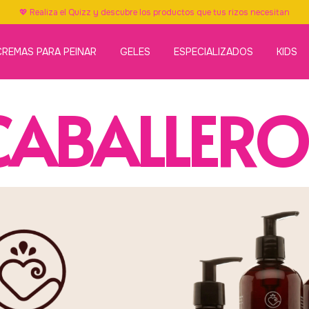
💖 Realiza el Quizz y descubre los productos que tus rizos necesitan
CREMAS PARA PEINAR
GELES
ESPECIALIZADOS
KIDS
CABALLERO