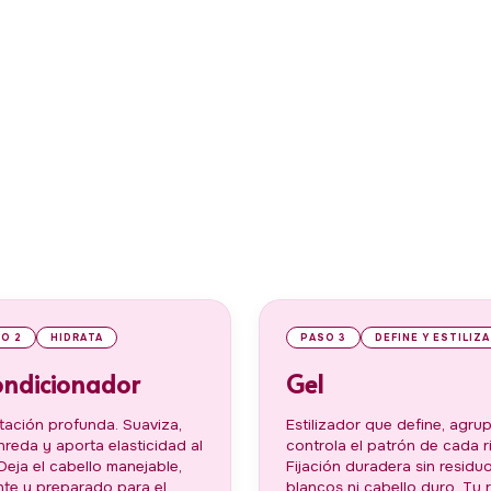
O 2
HIDRATA
PASO 3
DEFINE Y ESTILIZA
ndicionador
Gel
tación profunda. Suaviza,
Estilizador que define, agru
reda y aporta elasticidad al
controla el patrón de cada r
 Deja el cabello manejable,
Fijación duradera sin residu
ante y preparado para el
blancos ni cabello duro. Tu 