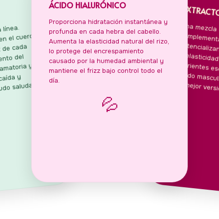
ÁCIDO HIALURÓNICO
EXTRACTO
Proporciona hidratación instantánea y
Una mezcla 
complementa
potencializa
la elasticid
nutrientes 
rizado mascu
 línea.
profunda en cada hebra del cabello.
 en el cuero
Aumenta la elasticidad natural del rizo,
íz de cada
lo protege del encrespamiento
iento del
causado por la humedad ambiental y
lamatoria y
mantiene el frizz bajo control todo el
caída y
día.
su mejor versi
udo saludable.
💦