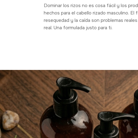
Dominar los rizos no es cosa fácil y los pr
hechos para el cabello rizado masculino. El fri
resequedad y la caída son problemas reales
real. Una formulada justo para ti.