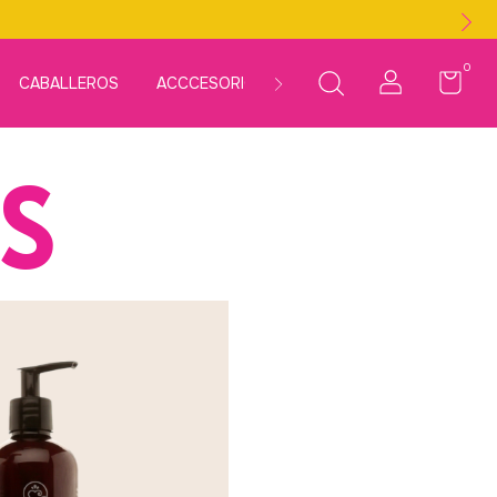
0
CABALLEROS
ACCCESORIOS
LÍNEAS
KITS
MÁS
S