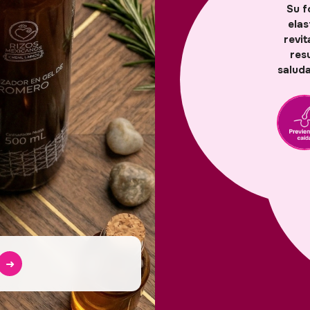
Su f
elas
revit
resu
saluda
➜