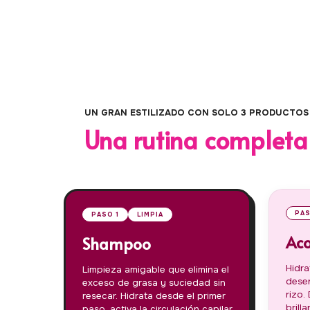
UN GRAN ESTILIZADO CON SOLO 3 PRODUCTOS
Una rutina completa
PAS
PASO 1
LIMPIA
Aco
Shampoo
Hidra
Limpieza amigable que elimina el
desen
exceso de grasa y suciedad sin
rizo.
resecar. Hidrata desde el primer
brill
paso, activa la circulación capilar