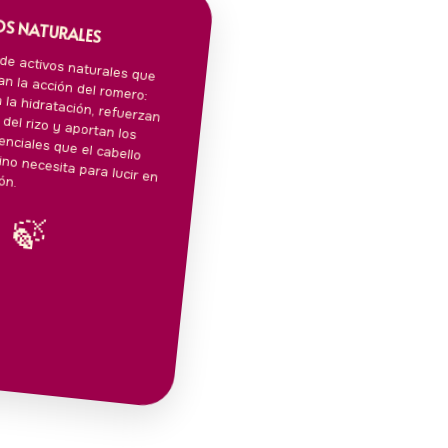
S NATURALES
de activos naturales que
n la acción del romero:
n la hidratación, refuerzan
ad del rizo y aportan los
esenciales que el cabello
lino necesita para lucir en
ón.
🍃