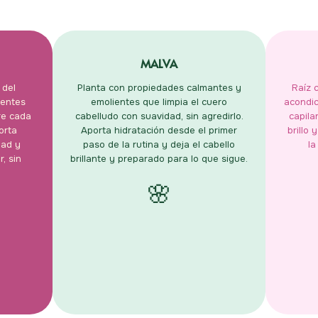
MALVA
 del
Planta con propiedades calmantes y
Raíz 
nentes
emolientes que limpia el cuero
acondic
re cada
cabelludo con suavidad, sin agredirlo.
capila
orta
Aporta hidratación desde el primer
brillo
dad y
paso de la rutina y deja el cabello
la
r, sin
brillante y preparado para lo que sigue.
🌸