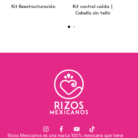
Kit Reestructuración
Kit control caída |
Kit
Cabello sin teñir
Rizos Mexicanos es una marca 100% mexicana que tiene