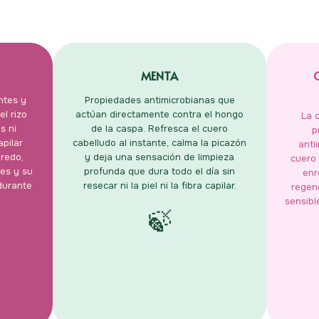
MENTA
ntes y
Propiedades antimicrobianas que
l rizo
actúan directamente contra el hongo
La 
s ni
de la caspa. Refresca el cuero
p
apilar
cabelludo al instante, calma la picazón
anti
nredo,
y deja una sensación de limpieza
cuero 
les y su
profunda que dura todo el día sin
enr
durante
resecar ni la piel ni la fibra capilar.
regen
sensibl
🍃