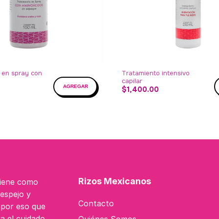
 en spray con
Tratamiento intensivo
capilar
$1,400.00
Rizos Mexicanos
tiene como
 espejo y
Contacto
s por eso que
a el cuidado
Quiénes Somos