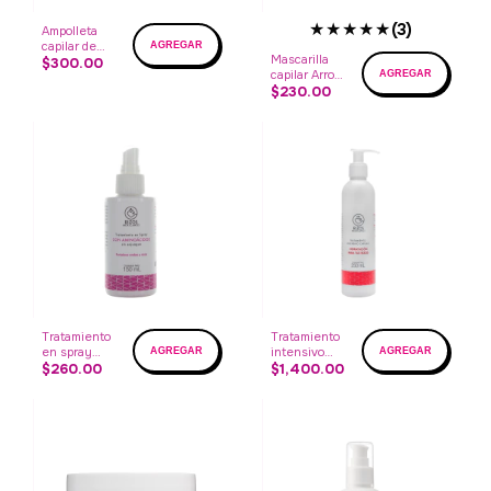
★★★★★
(3)
Ampolleta
capilar de
Mascarilla
Arroz,
$300.00
capilar Arroz,
quinoa y
quinoa y
$230.00
soja caja con
soja
4 ampolletas
Tratamiento
Tratamiento
en spray
intensivo
con
$260.00
capilar
$1,400.00
aminoácidos