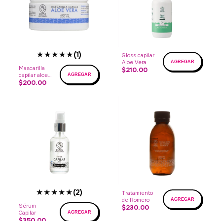
★★★★★
(1)
Gloss capilar
Aloe Vera
Mascarilla
$210.00
capilar aloe
vera
$200.00
★★★★★
(2)
Tratamiento
de Romero
Sérum
$230.00
Capilar
$350.00