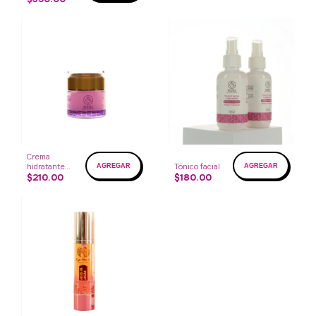
Crema
hidratante
Tónico facial
facial
$210.00
$180.00